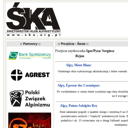
:: Partnerzy ::
:: Przejścia - Świat ::
Przejścia użytkownika
Igor/Pyza/ Sergiusz
Rejon
Alpy, Mont Blanc
Ostatniego dnia wykorystując aklimatyzację i dobre warunk
Alpy, Éperon des Cosmiques
Po wychłodzeniu w cieniu dzień wcześniej tego dnia chcieliś
na 4 wyciągi 
Alpy, Pointe Adolphe Rey
Duże załamanie pogody z opadem śniegu i izotermą 0 na 2
poszukiwaniu suchych i "ciepłych" południowych ścian. 
podejścia i ok. 13 wstawiamy się w drogę Salluard- popul
meldujemy 