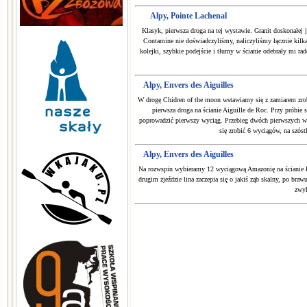
Alpy, Pointe Lachenal
Klasyk, pierwsza droga na tej wystawie. Granit doskonałej 
Contamine nie doświadczyliśmy, naliczyliśmy łącznie kilka
kolejki, szybkie podejście i tłumy w ścianie odebrały mi r
Alpy, Envers des Aiguilles
W drogę Chidren of the moon wstawiamy się z zamiarem zrobie
pierwsza droga na ścianie Aiguille de Roc. Przy próbie 
poprowadzić pierwszy wyciąg. Przebieg dwóch pierwszych wyc
się zrobić 6 wyciągów, na szós
Alpy, Envers des Aiguilles
Na rozwspin wybieramy 12 wyciągową Amazonię na ścianie ła
drugim zjeździe lina zaczepia się o jakiś ząb skalny, po bra
zwyk