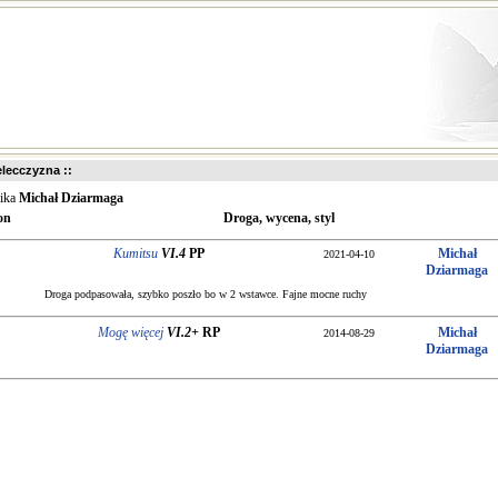
ielecczyzna ::
nika
Michał Dziarmaga
on
Droga, wycena, styl
Kumitsu
VI.4
PP
Michał
2021-04-10
Dziarmaga
Droga podpasowała, szybko poszło bo w 2 wstawce. Fajne mocne ruchy
Mogę więcej
VI.2+
RP
Michał
2014-08-29
Dziarmaga