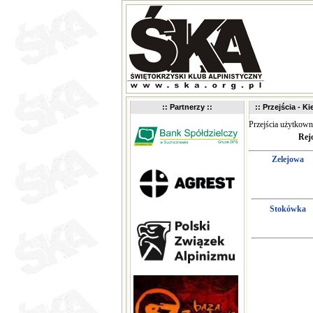
:: Partnerzy ::
:: Przejścia - K
Przejścia użytkow
Rej
Zelejowa
Stokówka