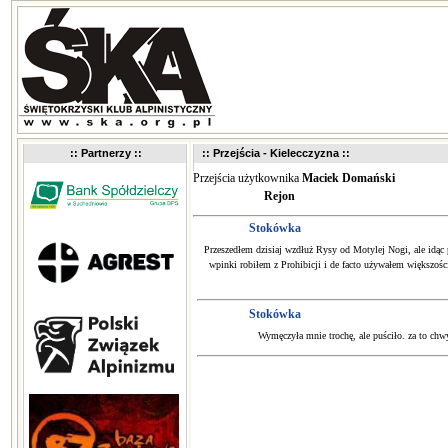
:: Partnerzy ::
:: Przejścia - Kielecczyzna ::
Przejścia użytkownika
Maciek Domański
Rejon
Stokówka
Przeszedłem dzisiaj wzdłuż Rysy od Motylej Nogi, ale idąc p
wpinki robiłem z Prohibicji i de facto używałem większości
Stokówka
Wymęczyła mnie trochę, ale puściło. za to chwyt