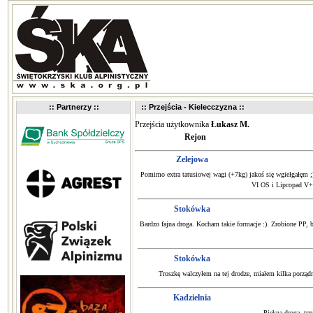
:: Partnerzy ::
:: Przejścia - Kielecczyzna ::
Przejścia użytkownika
Łukasz M.
Rejon
Zelejowa
Pomimo extra tatusiowej wagi (+7kg) jakoś się wgiełgałęm ;)
VI OS i Lipcopad V+ 
Stokówka
Bardzo fajna droga. Kocham takie formacje :). Zrobione PP, bo
Stokówka
Troszkę walczyłem na tej drodze, miałem kilka porządn
Kadzielnia
Piękna droga, trz