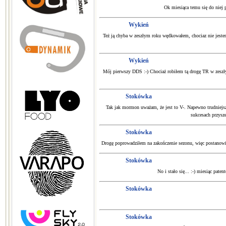
Ok miesiąca temu się do niej 
Wykień
Też ją chyba w zeszłym roku wędkowałem, chociaz nie jeste
Wykień
Mój pierwszy DDS :-) Chociaż robiłem tą drogę TR w zeszłym 
Stokówka
Tak jak mormon uważam, że jest to V-. Napewno trudniejsze
sukcesach przysze
Stokówka
Drogę poprowadziłem na zakończenie sezonu, więc postanowił
Stokówka
No i stało się... :-) miesiąc pat
Stokówka
Stokówka