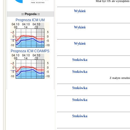
Miał być OS ale wymiękłem w 
Wykień
:: Pogoda ::
Prognoza ICM UM
Wykień
Wykień
Prognoza ICM COAMPS
Stokówka
Stokówka
Z małym utrudnie
Stokówka
Stokówka
Stokówka