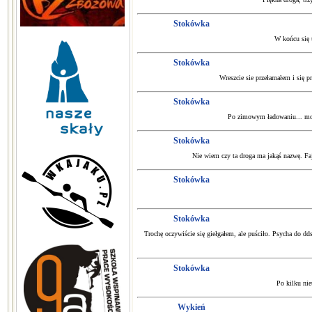
Stokówka
W końcu się 
Stokówka
Wreszcie sie przełamałem i się p
Stokówka
Po zimowym ładowaniu... mogę
Stokówka
Nie wiem czy ta droga ma jakąś nazwę. Faj
Stokówka
Stokówka
Trochę oczywiście się giełgałem, ale puściło. Psycha do dds
Stokówka
Po kilku nie
Wykień