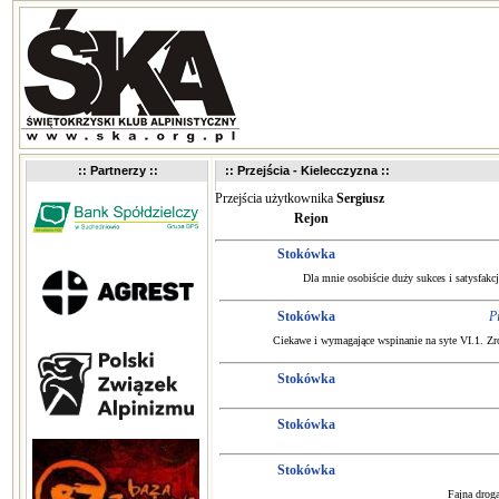
:: Partnerzy ::
:: Przejścia - Kielecczyzna ::
Przejścia użytkownika
Sergiusz
Rejon
Stokówka
Dla mnie osobiście duży sukces i satysfakcj
Stokówka
P
Ciekawe i wymagające wspinanie na syte VI.1. Zro
Stokówka
Stokówka
Stokówka
Fajna droga