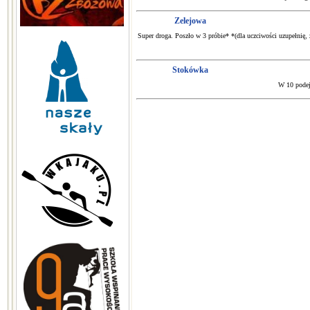
Zelejowa
Super droga. Poszło w 3 próbie* *(dla uczciwości uzupełnię,
Stokówka
W 10 podejś