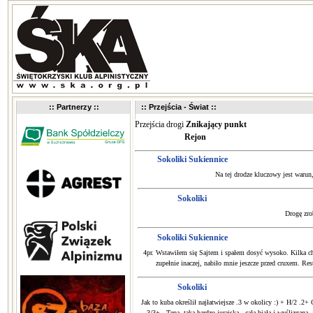
:: Partnerzy ::
:: Przejścia - Świat ::
Przejścia drogi
Znikający punkt
Rejon
Sokoliki Sukiennice
Na tej drodze kluczowy jest warun,
Sokoliki
Drogę zro
Sokoliki Sukiennice
4pr. Wstawiłem się Sajtem i spałem dosyć wysoko. Kilka c
zupełnie inaczej, nabiło mnie jeszcze przed cruxem. Re
Sokoliki
Jak to kuba określił najłatwiejsze .3 w okolicy :) + H/2 .
.3/3+ - Tępa, taka bardzo jurajska - cała biała i wyślizgan