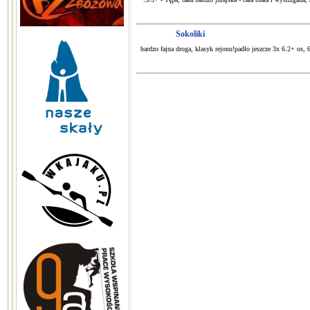
Sokoliki
bardzo fajna droga, klasyk rejonu!padło jeszcze 3x 6.2+ os