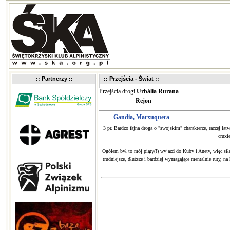
:: Partnerzy ::
:: Przejścia - Świat ::
Przejścia drogi
Urbália Rurana
Rejon
Gandia, Marxuquera
3 pr. Bardzo fajna droga o "swojskim" charakterze, raczej ł
cruxi
Ogółem był to mój piąty(!) wyjazd do Kuby i Anety, więc siłą
trudniejsze, dłuższe i bardziej wymagające mentalnie ruty, n