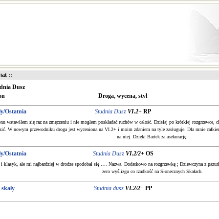
iat ::
dnia Dusz
on
Droga, wycena, styl
ły/Ostatnia
Studnia Dusz
VI.2+
RP
nu wstawiłem się raz na zmęczeniu i nie mogłem poskładać ruchów w całość. Dzisiaj po krótkiej rozgrzewce, ch
zić. W nowym przewodniku droga jest wyceniona na VI.2+ i moim zdaniem na tyle zasługuje. Dla mnie całkie
na niej. Dzięki Bartek za asekurację.
ły/Ostatnia
Studnia Dusz
VI.2/2+
OS
i klasyk, ale mi najbardziej w drodze spodobał się …. Nazwa. Dodatkowo na rozgrzewkę ; Dziewczyna z pazurk
zero wyślizgu co rzadkość na Słonecznych Skałach.
 skały
Studnia dusz
VI.2/2+
PP