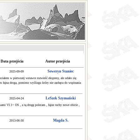
Data przejścia
Autor przejścia
Seweryn Staniec
2025-09-09
ciałem w pierwszej wstawce rozwieść ekspresy, ale udało się
m fajna droga, pomimo wyślizgu który nie zachęca do wspinania
LeSzek Szymański
2025-04-24
ami VI.1+ OS , a tą drogę polecam , fajne ruchy nowe obicie ,
Magda S.
2013-06-30