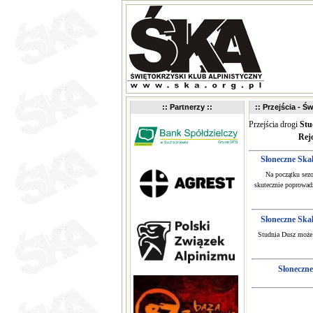
:: Partnerzy ::
:: Przejścia - Św
Przejścia drogi
Stu
Rej
Słoneczne Ska
Na początku sezo
skutecznie poprowad
Słoneczne Ska
Studnia Dusz może 
Słoneczne