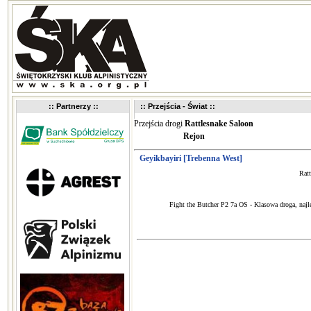
:: Partnerzy ::
:: Przejścia - Świat ::
Przejścia drogi
Rattlesnake Saloon
Rejon
Geyikbayiri [Trebenna West]
Ratt
Fight the Butcher P2 7a OS - Klasowa droga, najle