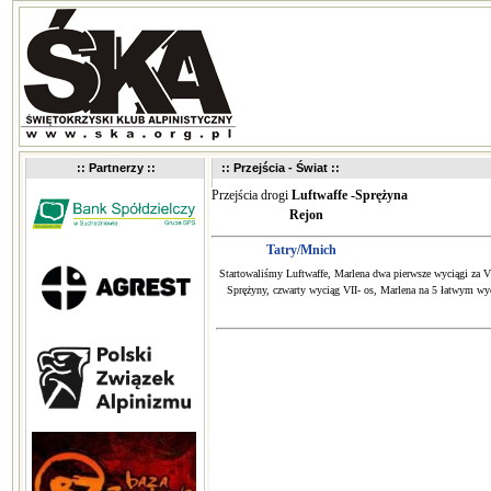
:: Partnerzy ::
:: Przejścia - Świat ::
Przejścia drogi
Luftwaffe -Sprężyna
Rejon
Tatry/Mnich
Startowaliśmy Luftwaffe, Marlena dwa pierwsze wyciągi za V i 
Sprężyny, czwarty wyciąg VII- os, Marlena na 5 łatwym wyci