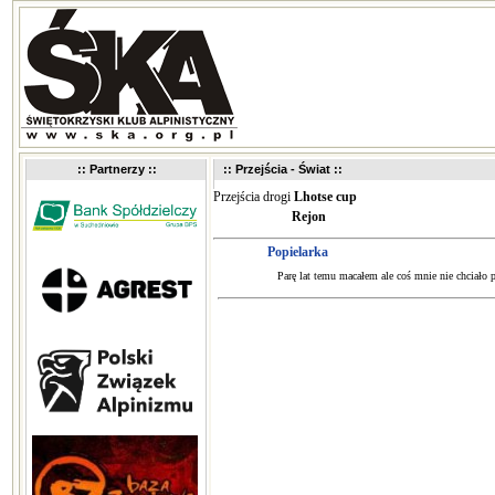
:: Partnerzy ::
:: Przejścia - Świat ::
Przejścia drogi
Lhotse cup
Rejon
Popielarka
Parę lat temu macałem ale coś mnie nie chciało p