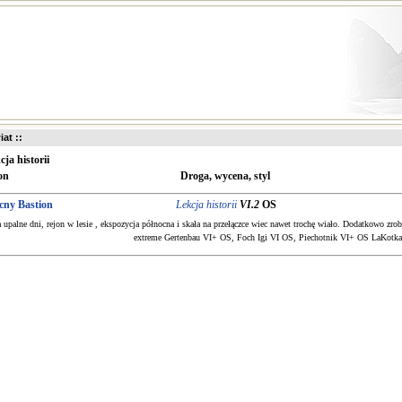
iat ::
cja historii
on
Droga, wycena, styl
ocny Bastion
Lekcja historii
VI.2
OS
 upalne dni, rejon w lesie , ekspozycja północna i skała na przełączce wiec nawet trochę wiało. Dodatkowo zr
extreme Gertenbau VI+ OS, Foch Igi VI OS, Piechotnik VI+ OS LaKotk