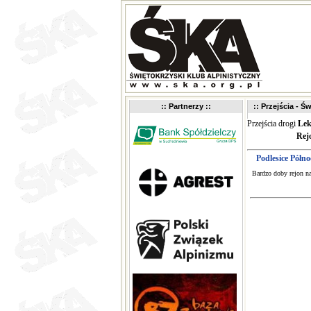
:: Partnerzy ::
:: Przejścia - Św
Przejścia drogi
Lek
Rej
Podlesice Półn
Bardzo doby rejon na