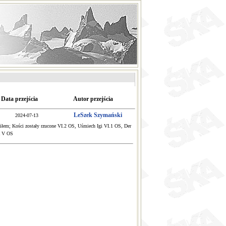
Data przejścia
Autor przejścia
LeSzek Szymański
2024-07-13
obiłem; Kości zostały rzucone VI.2 OS, Uśmiech Igi VI.1 OS, Der
a V OS