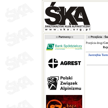
:: Partnerzy ::
:: Przejścia - Św
Przejścia drogi
Cer
Rej
Jastrzębia Turn