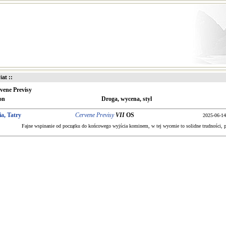
iat ::
vene Previsy
on
Droga, wycena, styl
ia, Tatry
Cervene Previsy
VII
OS
2025-06-14
Fajne wspinanie od początku do końcowego wyjścia kominem, w tej wycenie to solidne trudności, 