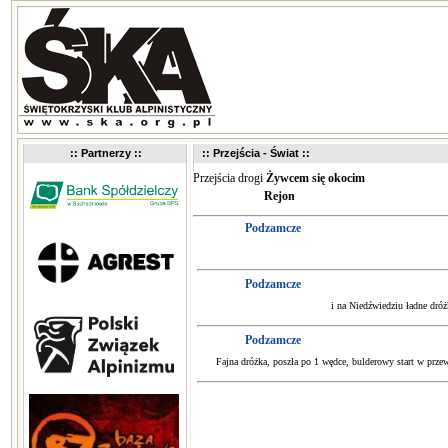
:: Partnerzy ::
:: Przejścia - Świat ::
Przejścia drogi
Żywcem się okocim
Rejon
Podzamcze
Podzamcze
i na Niedźwiedziu ładne dr
Podzamcze
Fajna dróżka, poszła po 1 wędce, bulderowy start w przew