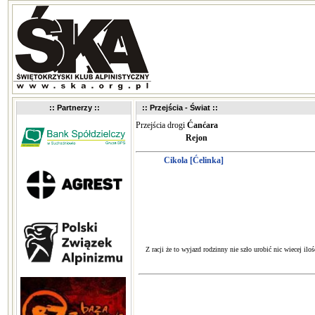
:: Partnerzy ::
:: Przejścia - Świat ::
Przejścia drogi
Ćanćara
Rejon
Cikola [Ćelinka]
Z racji że to wyjazd rodzinny nie szło urobić nic wiecej 