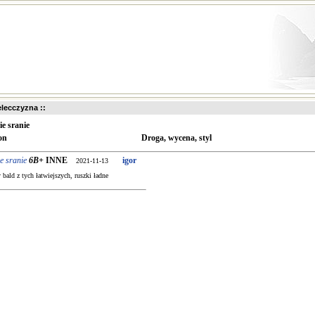
ielecczyzna ::
ie sranie
on
Droga, wycena, styl
e sranie
6B+
INNE
igor
2021-11-13
bald z tych łatwiejszych, ruszki ładne