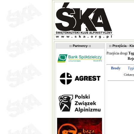
:: Partnerzy ::
:: Przejścia - K
Przejścia drogi
Tęg
Rej
Brody
Tęgi
Ciekawy 