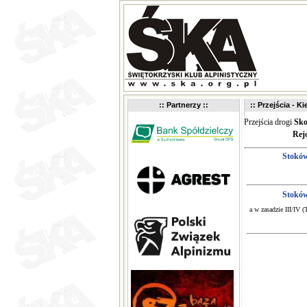
:: Partnerzy ::
:: Przejścia - K
Przejścia drogi
Sko
Rej
Stokó
Stokó
a w zasadzie III/IV 