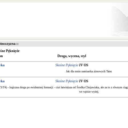
ielecczyzna ::
śne Pęknięcie
on
Droga, wycena, styl
wka
Skośne Pęknięcie
IV
OS
Jak dla mnie namiastka zimowych Tater.
wka
Skośne Pęknięcie
IV
OS
(T3/T4) - logiczna droga po ewidentnej formacji - ciut łatwiejsza od Środka Chujawiaka, ale za to z równym ciąg
we wpisie wyżej;