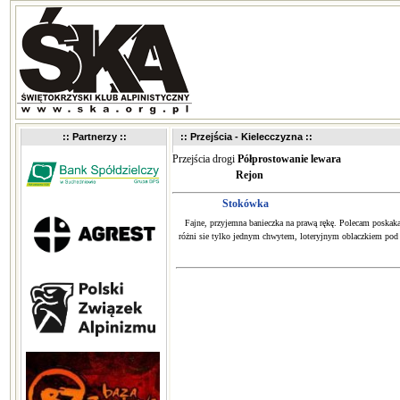
:: Partnerzy ::
:: Przejścia - Kielecczyzna ::
Przejścia drogi
Półprostowanie lewara
Rejon
Stokówka
Fajne, przyjemna banieczka na prawą rękę. Polecam poskaka
różni sie tylko jednym chwytem, loteryjnym oblaczkiem pod s