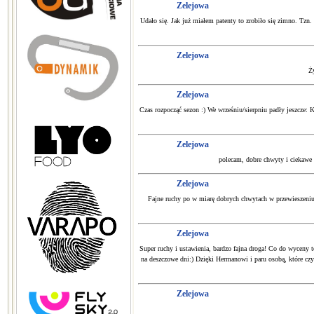
Zelejowa
Udało się. Jak już miałem patenty to zrobiło się zimno. Tzn
Zelejowa
Ż
Zelejowa
Czas rozpocząć sezon :) We wrześniu/sierpniu padły jeszcze
Zelejowa
polecam, dobre chwyty i ciekawe
Zelejowa
Fajne ruchy po w miarę dobrych chwytach w przewieszeniu
Zelejowa
Super ruchy i ustawienia, bardzo fajna droga! Co do wyceny t
na deszczowe dni:) Dzięki Hermanowi i paru osobą, które czy
Zelejowa