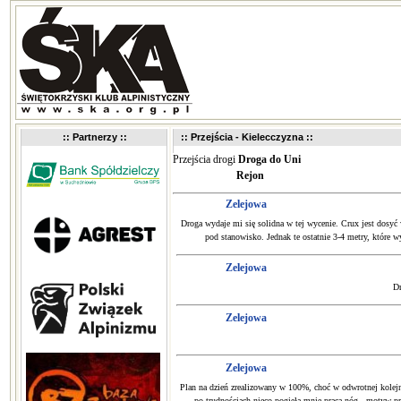
:: Partnerzy ::
:: Przejścia - Kielecczyzna ::
Przejścia drogi
Droga do Uni
Rejon
Zelejowa
Droga wydaje mi się solidna w tej wycenie. Crux jest dosyć 
pod stanowisko. Jednak te ostatnie 3-4 metry, które w
Zelejowa
Dr
Zelejowa
Zelejowa
Plan na dzień zrealizowany w 100%, choć w odwrotnej kolejno
po trudnościach nieco pogięła mnie praca nóg - motyw pr