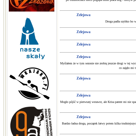
Zelejowa
Droga padła szybko bo w 
Zelejowa
Zelejowa
Zelejowa
Myślałem że w tym sezonie nie zrobię jeszcze drogi w tej wyc
co zajęło mi 
Zelejowa
Zelejowa
Mogło pójść w pierwszej wstawce, ale Krisa patent mi nie spas
Zelejowa
Bardzo ładna droga, początek łatwy potem kilka trudniejszyc