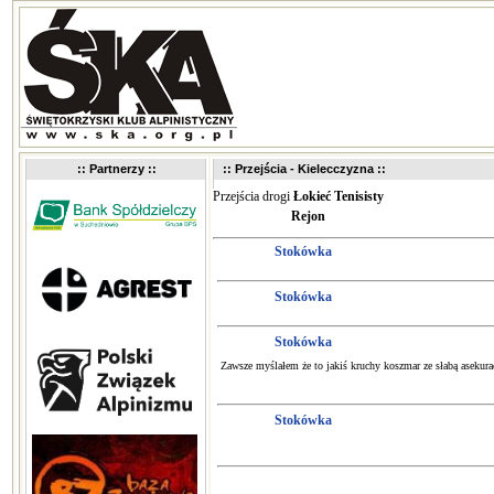
:: Partnerzy ::
:: Przejścia - Kielecczyzna ::
Przejścia drogi
Łokieć Tenisisty
Rejon
Stokówka
Stokówka
Stokówka
Zawsze myślałem że to jakiś kruchy koszmar ze słabą asekurac
Stokówka