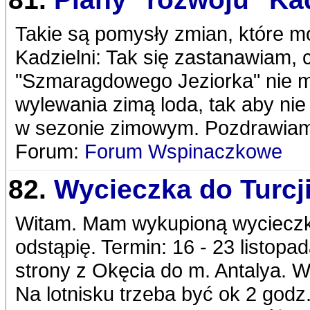
Takie są pomysły zmian, które mo
Kadzielni: Tak się zastanawiam,
"Szmaragdowego Jeziorka" nie moż
wylewania zimą loda, tak aby ni
w sezonie zimowym. Pozdrawiam
Forum:
Forum Wspinaczkowe
82.
Wycieczka do Turcj
Witam. Mam wykupioną wycieczkę 
odstąpię. Termin: 16 - 23 listopa
strony z Okęcia do m. Antalya. W
Na lotnisku trzeba być ok 2 godz