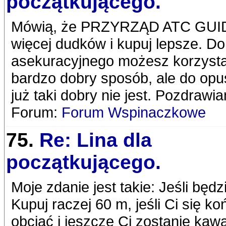
początkującego.
Mówią, że PRZYRZĄD ATC GUIDE j
więcej dudków i kupuj lepsze. D
asekuracyjnego możesz korzystać 
bardzo dobry sposób, ale do opus
już taki dobry nie jest. Pozdrawi
Forum:
Forum Wspinaczkowe
75.
Re: Lina dla
początkującego.
Moje zdanie jest takie: Jeśli będz
Kupuj raczej 60 m, jeśli Ci się k
obciąć i jeszcze Ci zostanie kawa