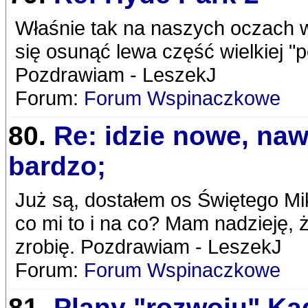
Właśnie tak na naszych oczach w
się osunąć lewa część wielkiej "p
Pozdrawiam - LeszekJ
Forum:
Forum Wspinaczkowe
80.
Re: idzie nowe, naw
bardzo;
Już są, dostałem os Świętego Mik
co mi to i na co? Mam nadzieję, 
zrobię. Pozdrawiam - LeszekJ
Forum:
Forum Wspinaczkowe
81.
Plany "rozwoju" Kad