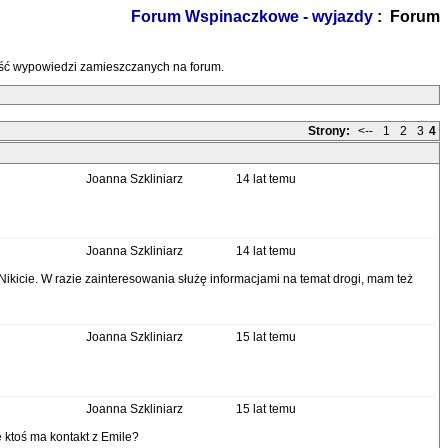
Forum Wspinaczkowe - wyjazdy
: Forum
treść wypowiedzi zamieszczanych na forum.
Strony:
<--
1
2
3
4
Joanna Szkliniarz
14 lat temu
Joanna Szkliniarz
14 lat temu
kicie. W razie zainteresowania służę informacjami na temat drogi, mam też
Joanna Szkliniarz
15 lat temu
Joanna Szkliniarz
15 lat temu
 ktoś ma kontakt z Emile?