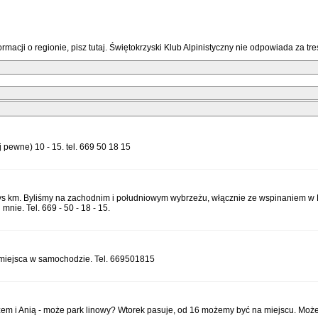
macji o regionie, pisz tutaj. Świętokrzyski Klub Alpinistyczny nie odpowiada za 
 pewne) 10 - 15. tel. 669 50 18 15
ys km. Byliśmy na zachodnim i południowym wybrzeżu, włącznie ze wspinaniem w Ni
nie. Tel. 669 - 50 - 18 - 15.
 miejsca w samochodzie. Tel. 669501815
ężem i Anią - może park linowy? Wtorek pasuje, od 16 możemy być na miejscu. Może