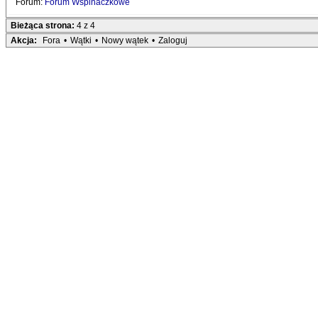
Forum:
Forum Wspinaczkowe
Bieżąca strona:
4 z 4
Akcja:
Fora
•
Wątki
•
Nowy wątek
•
Zaloguj