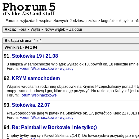
Forum o wyjazdach wspinaczkowych. Jedziesz, szukasz kogoś do ekipy lub infor
Akcja:
Fora
•
Wątki
•
Nowy wątek
•
Zaloguj
Bieżąca strona:
4 z 4
Wyniki 91 - 94 z 94
91.
Stokówka 19 i 21.08
3 miejsca w samochodzie W piątek wyjazd ok 13, powrót ok. 18 Niedzile (mniej
Forum:
Forum Wspinaczkowe - wyjazdy
92.
KRYM samochodem
Włąśnie wróciłam z rodzinnej objazdówki na Krymie.Przejechaliśmy ponad 4 t
mapy - samochodową i gór, które mogę pożyczyć. Na razie topo Kuby też jest u m
Forum:
Forum Wspinaczkowe
93.
Stokówka, 22.07
Prawdopodobnie jadę w piątek na Stokówkę ok. 17, powrót do Kielc 21 (30).3
Forum:
Forum Wspinaczkowe - wyjazdy
94.
Re: Paintball w Borkowie i nie tylko;)
Chętny byłby mój syn Paweł Szkliniarz(14 l). Do towarzystwa przyjadę ja z m