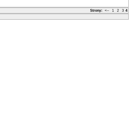
Strony:
<--
1
2
3
4