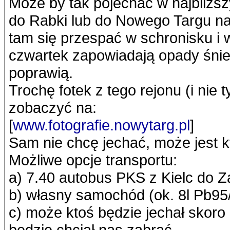
Może by tak pojechać w najbliższ
do Rabki lub do Nowego Targu na 
tam się przespać w schronisku i w
czwartek zapowiadają opady śnie
poprawią.
Trochę fotek z tego rejonu (i nie
zobaczyć na:
[
www.fotografie.nowytarg.pl
]
Sam nie chcę jechać, może jest k
Możliwe opcje transportu:
a) 7.40 autobus PKS z Kielc do 
b) własny samochód (ok. 8l Pb9
c) może ktoś będzie jechał skoro
będzie chciał nas zabrać.