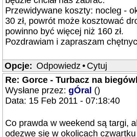
Przewidywane koszty: nocleg - o
30 zł, powrót może kosztować droż
powinno być więcej niż 160 zł.
Pozdrawiam i zapraszam chętnyc
Opcje:
Odpowiedz
•
Cytuj
Re: Gorce - Turbacz na biegó
Wysłane przez:
gÓral
()
Data: 15 Feb 2011 - 07:18:40
Co prawda w weekend są targi, al
odezwe się w okolicach czwartku