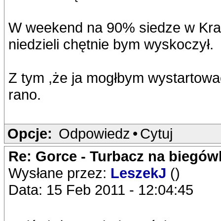
W weekend na 90% siedze w Krako
niedzieli chętnie bym wyskoczył.
Z tym ,że ja mogłbym wystartow
rano.
Opcje:
Odpowiedz
•
Cytuj
Re: Gorce - Turbacz na biegó
Wysłane przez:
LeszekJ
()
Data: 15 Feb 2011 - 12:04:45