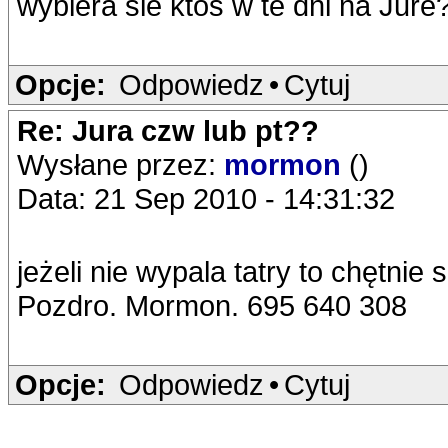
wybiera sie ktos w te dni na Jure
Opcje:
Odpowiedz
•
Cytuj
Re: Jura czw lub pt??
Wysłane przez:
mormon
()
Data: 21 Sep 2010 - 14:31:32
jeżeli nie wypala tatry to chętnie
Pozdro. Mormon. 695 640 308
Opcje:
Odpowiedz
•
Cytuj