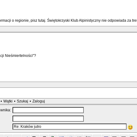
macji o regionie, pisz tutaj. Świętokrzyski Klub Alpinistyczny nie odpowiada za 
cji Nieśmiertelności"?
•
Wątki
•
Szukaj
•
Zaloguj
ownika: