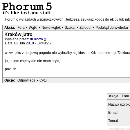
Forum o wyjazdach wspinaczkowych. Jedziesz, szukasz kogoś do ekipy lub infor
Akcja:
Fora
•
Wątki
•
Nowy wątek
•
Szukaj
•
Zaloguj
•
Podgląd do wydruku
Kraków jutro
Wysłane przez:
dr know
()
Data: 02 Jun 2010 - 14:48:25
w związku z chujową pogoda nie wybrałby się ktoś do Krk na premierę "Deklara
ja jestem chętny ale nie mam bryki;
poz_dr
Opcje:
Odpowiedz
•
Cytuj
Akcja:
Fora
Nazwa użytk
E-mail:
Temat: