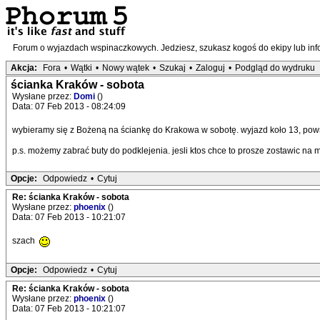
Forum o wyjazdach wspinaczkowych. Jedziesz, szukasz kogoś do ekipy lub infor
Akcja:
Fora
•
Wątki
•
Nowy wątek
•
Szukaj
•
Zaloguj
•
Podgląd do wydruku
ścianka Kraków - sobota
Wysłane przez:
Domi
()
Data: 07 Feb 2013 - 08:24:09
wybieramy się z Bożeną na ściankę do Krakowa w sobotę. wyjazd koło 13, pow
p.s. możemy zabrać buty do podklejenia. jesli ktos chce to prosze zostawic na mo
Opcje:
Odpowiedz
•
Cytuj
Re: ścianka Kraków - sobota
Wysłane przez:
phoenix
()
Data: 07 Feb 2013 - 10:21:07
szach
Opcje:
Odpowiedz
•
Cytuj
Re: ścianka Kraków - sobota
Wysłane przez:
phoenix
()
Data: 07 Feb 2013 - 10:21:07