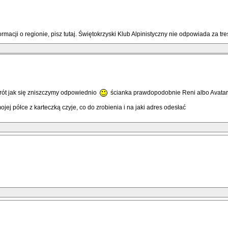
macji o regionie, pisz tutaj. Świętokrzyski Klub Alpinistyczny nie odpowiada za 
rót jak się zniszczymy odpowiednio
ścianka prawdopodobnie Reni albo Avatar j
jej półce z karteczką czyje, co do zrobienia i na jaki adres odesłać