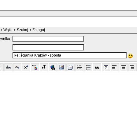
•
Wątki
•
Szukaj
•
Zaloguj
ownika: