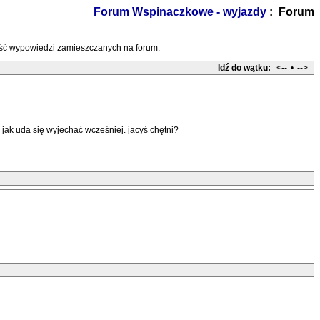
Forum Wspinaczkowe - wyjazdy
: Forum
treść wypowiedzi zamieszczanych na forum.
Idź do wątku:
<--
•
-->
ak uda się wyjechać wcześniej. jacyś chętni?