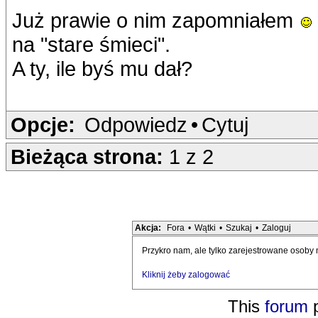
Już prawie o nim zapomniałem
na "stare śmieci".
A ty, ile byś mu dał?
Opcje:
Odpowiedz
•
Cytuj
Bieżąca strona:
1 z 2
Akcja:
Fora
•
Wątki
•
Szukaj
•
Zaloguj
Przykro nam, ale tylko zarejestrowane osoby
Kliknij żeby zalogować
This
forum
p