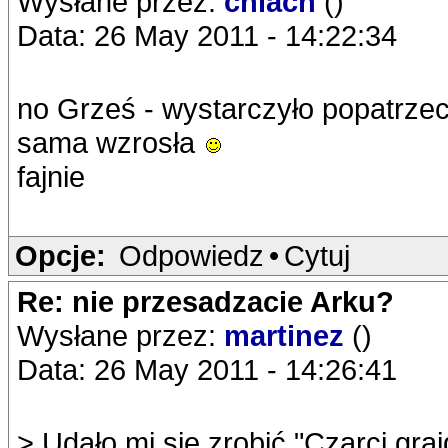
Wysłane przez:
cniach
()
Data: 26 May 2011 - 14:22:34
no Grześ - wystarczyło popatrzec
sama wzrosła
fajnie
Opcje:
Odpowiedz
•
Cytuj
Re: nie przesadzacie Arku?
Wysłane przez:
martinez
()
Data: 26 May 2011 - 14:26:41
> Udało mi się zrobić "Czarci graj