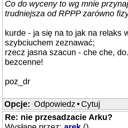
Co do wyceny to wg mnie przynajm
trudniejsza od RPPP zarówno fizyc
kurde - ja się na to jak na relaks 
szybciuchem zeznawać;
rzecz jasna szacun - che che, d
bezcenne!
poz_dr
Opcje:
Odpowiedz
•
Cytuj
Re: nie przesadzacie Arku?
Wysłane przez:
arek
()