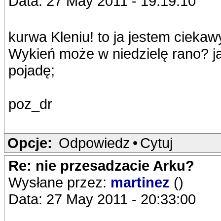
Data: 27 May 2011 - 19:19:10
kurwa Kleniu! to ja jestem ciekaw
Wykień może w niedzielę rano? ja
pojadę;
poz_dr
Opcje:
Odpowiedz
•
Cytuj
Re: nie przesadzacie Arku?
Wysłane przez:
martinez
()
Data: 27 May 2011 - 20:33:00