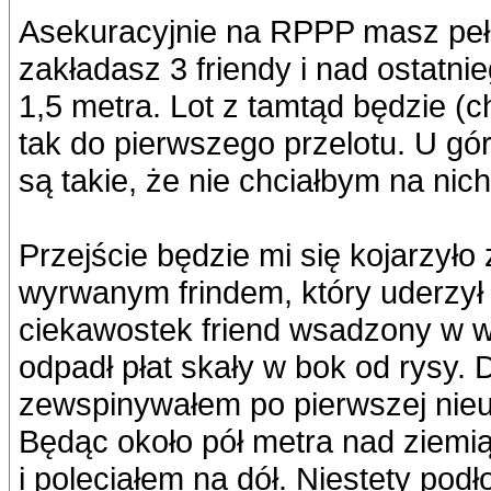
Asekuracyjnie na RPPP masz pełe
zakładasz 3 friendy i nad ostatni
1,5 metra. Lot z tamtąd będzie (c
tak do pierwszego przelotu. U góry
są takie, że nie chciałbym na nich
Przejście będzie mi się kojarzył
wyrwanym frindem, który uderzył 
ciekawostek friend wsadzony w wyd
odpadł płat skały w bok od rysy. 
zewspinywałem po pierwszej nieud
Będąc około pół metra nad ziemią
i poleciałem na dół. Niestety pod