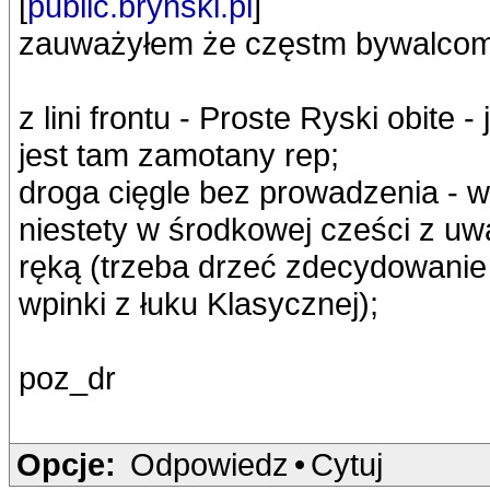
[
public.brynski.pl
]
zauważyłem że częstm bywalcom 
z lini frontu - Proste Ryski obite -
jest tam zamotany rep;
droga cięgle bez prowadzenia - w 
niestety w środkowej cześci z uw
ręką (trzeba drzeć zdecydowanie 
wpinki z łuku Klasycznej);
poz_dr
Opcje:
Odpowiedz
•
Cytuj