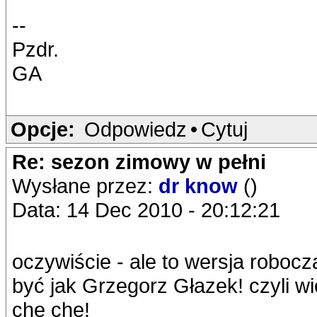
--
Pzdr.
GA
Opcje:
Odpowiedz
•
Cytuj
Re: sezon zimowy w pełni
Wysłane przez:
dr know
()
Data: 14 Dec 2010 - 20:12:21
oczywiście - ale to wersja roboc
być jak Grzegorz Głazek! czyli w
che che!