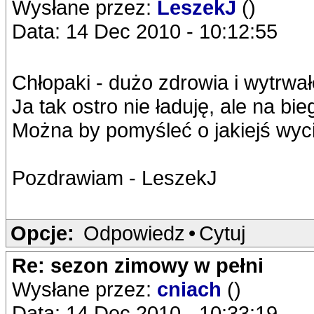
Wysłane przez:
LeszekJ
()
Data: 14 Dec 2010 - 10:12:55
Chłopaki - dużo zdrowia i wytrwa
Ja tak ostro nie ładuję, ale na bie
Można by pomyśleć o jakiejś wyci
Pozdrawiam - LeszekJ
Opcje:
Odpowiedz
•
Cytuj
Re: sezon zimowy w pełni
Wysłane przez:
cniach
()
Data: 14 Dec 2010 - 10:33:19