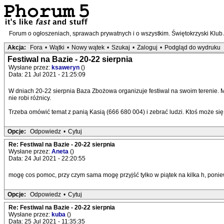
Forum o ogłoszeniach, sprawach prywatnych i o wszystkim. Świętokrzyski Klub
Akcja:
Fora
•
Wątki
•
Nowy wątek
•
Szukaj
•
Zaloguj
•
Podgląd do wydruku
Festiwal na Bazie - 20-22 sierpnia
Wysłane przez:
ksaweryn
()
Data: 21 Jul 2021 - 21:25:09
W dniach 20-22 sierpnia Baza Zbożowa organizuje festiwal na swoim terenie. Mus
nie robi różnicy.
Trzeba omówić temat z panią Kasią (666 680 004) i zebrać ludzi. Ktoś może się
Opcje:
Odpowiedz
•
Cytuj
Re: Festiwal na Bazie - 20-22 sierpnia
Wysłane przez:
Aneta
()
Data: 24 Jul 2021 - 22:20:55
mogę cos pomoc, przy czym sama mogę przyjść tylko w piątek na kilka h, poni
Opcje:
Odpowiedz
•
Cytuj
Re: Festiwal na Bazie - 20-22 sierpnia
Wysłane przez:
kuba
()
Data: 25 Jul 2021 - 11:35:35