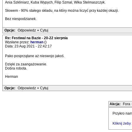
Ania Szkliniarz, Kuba Wypych, Filip Szmal, Wika Stelmaszczyk.
Słowem - 90% stałego składu, na który można liczyć przy każdej okazji.
Bez niespodzianek.
Opcje:
Odpowiedz
•
Cytuj
Re: Festiwal na Bazie - 20-22 sierpnia
Wysłane przez:
herman
()
Data: 23 Aug 2021 - 22:42:17
Pako posprzątane aż nieswojo jakoś.
Dzięki za zaangażowanie.
Dobra robota.
Herman
Opcje:
Odpowiedz
•
Cytuj
Akcja:
Fora
Przykro nam
Kliknij żeb