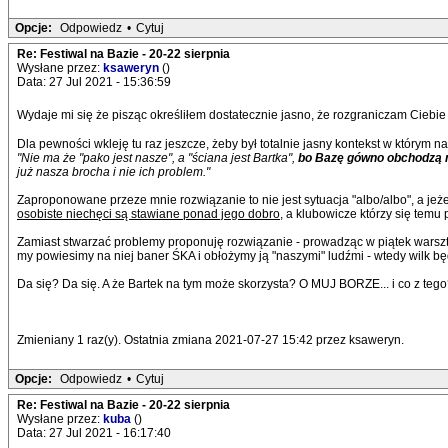
Opcje:
Odpowiedz
•
Cytuj
Re: Festiwal na Bazie - 20-22 sierpnia
Wysłane przez:
ksaweryn
()
Data: 27 Jul 2021 - 15:36:59
Wydaje mi się że pisząc określiłem dostatecznie jasno, że rozgraniczam Ciebie i
Dla pewności wkleję tu raz jeszcze, żeby był totalnie jasny kontekst w którym n
"Nie ma że "pako jest nasze", a "ściana jest Bartka",
bo Bazę gówno obchodzą n
już nasza brocha i nie ich problem."
Zaproponowane przeze mnie rozwiązanie to nie jest sytuacja "albo/albo", a jeże
osobiste niechęci są stawiane ponad jego dobro
, a klubowicze którzy się temu
Zamiast stwarzać problemy proponuję rozwiązanie - prowadząc w piątek warszta
my powiesimy na niej baner ŚKA i obłożymy ją "naszymi" ludźmi - wtedy wilk będ
Da się? Da się. A że Bartek na tym może skorzysta? O MUJ BORZE... i co z teg
Zmieniany 1 raz(y). Ostatnia zmiana 2021-07-27 15:42 przez ksaweryn.
Opcje:
Odpowiedz
•
Cytuj
Re: Festiwal na Bazie - 20-22 sierpnia
Wysłane przez:
kuba
()
Data: 27 Jul 2021 - 16:17:40