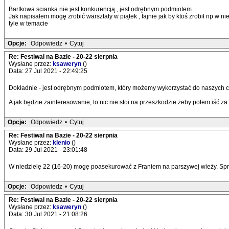
Bartkowa scianka nie jest konkurencją , jest odrębnym podmiotem.
Jak napisałem mogę zrobić warsztaty w piątek , fajnie jak by ktoś zrobił np w n
tyle w temacie
Opcje:
Odpowiedz
•
Cytuj
Re: Festiwal na Bazie - 20-22 sierpnia
Wysłane przez:
ksaweryn
()
Data: 27 Jul 2021 - 22:49:25
Dokładnie - jest odrębnym podmiotem, który możemy wykorzystać do naszych ce
A jak będzie zainteresowanie, to nic nie stoi na przeszkodzie żeby potem iść z
Opcje:
Odpowiedz
•
Cytuj
Re: Festiwal na Bazie - 20-22 sierpnia
Wysłane przez:
klenio
()
Data: 29 Jul 2021 - 23:01:48
W niedzielę 22 (16-20) mogę poasekurować z Franiem na parszywej wieży. Sprz
Opcje:
Odpowiedz
•
Cytuj
Re: Festiwal na Bazie - 20-22 sierpnia
Wysłane przez:
ksaweryn
()
Data: 30 Jul 2021 - 21:08:26