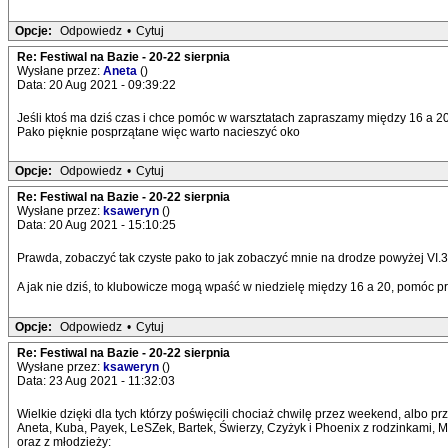
Opcje:
Odpowiedz
•
Cytuj
Re: Festiwal na Bazie - 20-22 sierpnia
Wysłane przez:
Aneta
()
Data: 20 Aug 2021 - 09:39:22
Jeśli ktoś ma dziś czas i chce pomóc w warsztatach zapraszamy między 16 a 2
Pako pięknie posprzątane więc warto nacieszyć oko
Opcje:
Odpowiedz
•
Cytuj
Re: Festiwal na Bazie - 20-22 sierpnia
Wysłane przez:
ksaweryn
()
Data: 20 Aug 2021 - 15:10:25
Prawda, zobaczyć tak czyste pako to jak zobaczyć mnie na drodze powyżej VI.3 
A jak nie dziś, to klubowicze mogą wpaść w niedzielę między 16 a 20, pomóc pr
Opcje:
Odpowiedz
•
Cytuj
Re: Festiwal na Bazie - 20-22 sierpnia
Wysłane przez:
ksaweryn
()
Data: 23 Aug 2021 - 11:32:03
Wielkie dzięki dla tych którzy poświęcili chociaż chwilę przez weekend, albo p
Aneta, Kuba, Payek, LeSZek, Bartek, Świerzy, Czyżyk i Phoenix z rodzinkami, 
oraz z młodzieży: