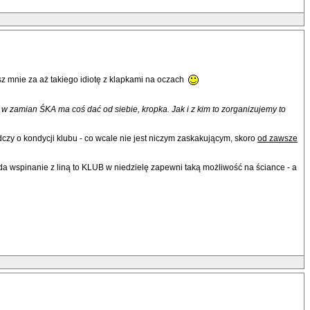
asz mnie za aż takiego idiotę z klapkami na oczach
 w zamian ŚKA ma coś dać od siebie, kropka. Jak i z kim to zorganizujemy to
dczy o kondycji klubu - co wcale nie jest niczym zaskakującym, skoro
od zawsze
a wspinanie z liną to KLUB w niedzielę zapewni taką możliwość na ściance - a