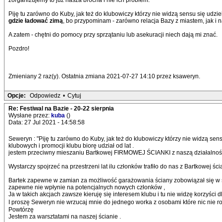
zorganizujemy to już nasza brocha i nie ich problem.
Piję tu zarówno do Kuby, jak też do klubowiczy którzy nie widzą sensu się udz
gdzie ładować zimą
, bo przypominam - zarówno relacja Bazy z miastem, jak i na
A zatem - chętni do pomocy przy sprzątaniu lub asekuracji niech dają mi znać.
Pozdro!
Zmieniany 2 raz(y). Ostatnia zmiana 2021-07-27 14:10 przez ksaweryn.
Opcje:
Odpowiedz
•
Cytuj
Re: Festiwal na Bazie - 20-22 sierpnia
Wysłane przez:
kuba
()
Data: 27 Jul 2021 - 14:58:58
Seweryn : "Piję tu zarówno do Kuby, jak też do klubowiczy którzy nie widzą sen
klubowych i promocji klubu biorę udział od lat .
jestem przeciwny mieszaniu Bartkowej FIRMOWEJ ŚCIANKI z naszą działalnoś
Wystarczy spojrzeć na przestrzeni lat ilu członków trafiło do nas z Bartkowej ś
Bartek zapewne w zamian za możliwość garażowania ściany zobowiązał się w stos
zapewne nie wpłynie na potencjalnych nowych członków ,
Ja w takich akcjach zawsze kieruję się interesem klubu i tu nie widzę korzyści d
I proszę Seweryn nie wrzucaj mnie do jednego worka z osobami które nic nie r
Powtórzę
Jestem za warsztatami na naszej ścianie .