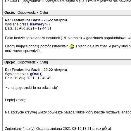
Chwała Ci, łysy wunszu! Sprzątaniem zajmę się ja, i kto tam jeszcze się nawinie
Opcje:
Odpowiedz
•
Cytuj
Re: Festiwal na Bazie - 20-22 sierpnia
Wysłane przez:
ksaweryn
()
Data: 13 Aug 2021 - 12:44:31
Pako będzie sprzątane w czwartek (19. sierpnia) w godzinach popołudniowo-w
Osoby mające ochotę pomóc (starosta?
) niech dają mi znać. A jakby ktoś
możliwości sprawdzić.
Opcje:
Odpowiedz
•
Cytuj
Re: Festiwal na Bazie - 20-22 sierpnia
Wysłane przez:
gÓral
()
Data: 19 Aug 2021 - 12:49:49
> znając go zrobi to na odwal się”
Lepiej zrobię
Na szczycie krzywej wieży powiesze pajaca/ kukłe który będzie rozdawał anabol
Zmieniany 4 raz(y). Ostatnia zmiana 2021-08-19 13:21 przez gÓral.