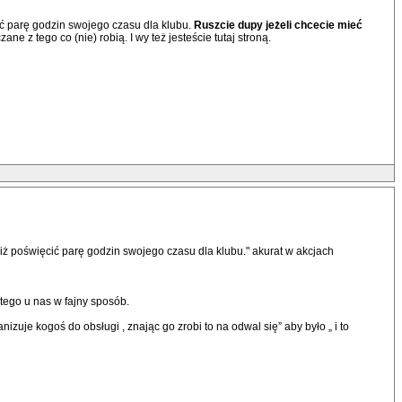
cić parę godzin swojego czasu dla klubu.
Ruszcie dupy jeżeli chcecie mieć
e z tego co (nie) robią. I wy też jesteście tutaj stroną.
niż poświęcić parę godzin swojego czasu dla klubu." akurat w akcjach
 tego u nas w fajny sposób.
je kogoś do obsługi , znając go zrobi to na odwal się” aby było „ i to