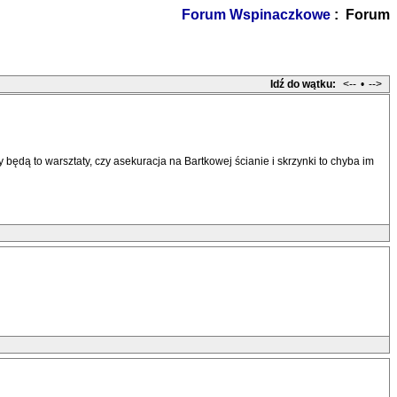
Forum Wspinaczkowe
: Forum
Idź do wątku:
<--
•
-->
będą to warsztaty, czy asekuracja na Bartkowej ścianie i skrzynki to chyba im