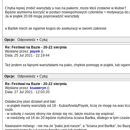
Chyba lepiej zrobić warsztaty u nas na pakerni ,może ktoś zostanie w klubie?
Będzie wymierna korzyść w postaci nowego/nowych członków + motywacja do p
Ja w piątek 20.08 mogę poprowadzić warsztaty
a Bartek niech se ogarnie kogos do asekuracji w swoim zakresie
Opcje:
Odpowiedz
•
Cytuj
Re: Festiwal na Bazie - 20-22 sierpnia
Wysłane przez:
payek
()
Data: 25 Jul 2021 - 22:19:44
Też jestem za fajnymi warsztatami na pako, chętnie pomogę w piątek, lub ogarn
Opcje:
Odpowiedz
•
Cytuj
Re: Festiwal na Bazie - 20-22 sierpnia
Wysłane przez:
ksaweryn
()
Data: 27 Jul 2021 - 12:03:20
Ostateczny plan działań jest taki:
- w piątek mamy warsztaty od 18 - Kuba/Aneta/Payek, liczę że mogę na was licz
osób.
- w sobotę z naszej strony nie dzieje się nic, także można się wspinać.
- w niedzielę od 16 do 20 będzie rozłożona ściana Bartka, dlatego w tym czasie
Nawiasem mówiąc - nie ma że "pako jest nasze", a "ściana jest Bartka", bo Ba