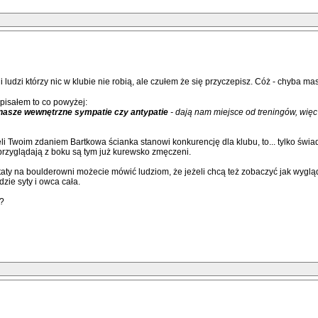
 ludzi którzy nic w klubie nie robią, ale czułem że się przyczepisz. Cóż - chyba m
apisałem to co powyżej:
asze wewnętrzne sympatie czy antypatie
- dają nam miejsce od treningów, więc
li Twoim zdaniem Bartkowa ścianka stanowi konkurencję dla klubu, to... tylko świa
 przyglądają z boku są tym już kurewsko zmęczeni.
ty na boulderowni możecie mówić ludziom, że jeżeli chcą też zobaczyć jak wygląd
zie syty i owca cała.
o?