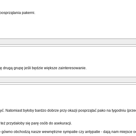
osprzątania pakerni.
ę drugą grupę jeśli będzie większe zainteresowanie.
yć. Natomiast byłoby bardzo dobrze przy okazji posprzątać pako na tygodniu (prze
 też przydałoby się parę osób do asekuracji.
zę gówno obchodzą nasze wewnętrzne sympatie czy antypatie - dają nam miejsce od 