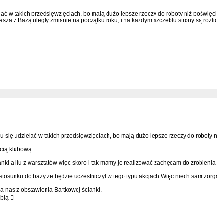
ielać w takich przedsięwzięciach, bo mają dużo lepsze rzeczy do roboty niż poświę
sza z Bazą uległy zmianie na początku roku, i na każdym szczeblu strony są rozliczan
su się udzielać w takich przedsięwzięciach, bo mają dużo lepsze rzeczy do roboty 
cią klubową.
cianki a ilu z warsztatów więc skoro i tak mamy je realizować zachęcam do zrobienia
unku do bazy że będzie uczestniczył w tego typu akcjach Więc niech sam zorganizu
la nas z obstawienia Bartkowej ścianki.
obią 