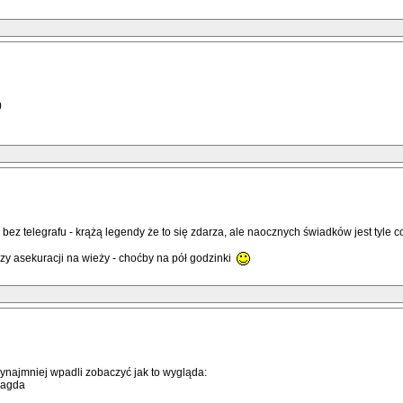
0
bez telegrafu - krążą legendy że to się zdarza, ale naocznych świadków jest tyle 
zy asekuracji na wieży - choćby na pół godzinki
rzynajmniej wpadli zobaczyć jak to wygląda:
Magda