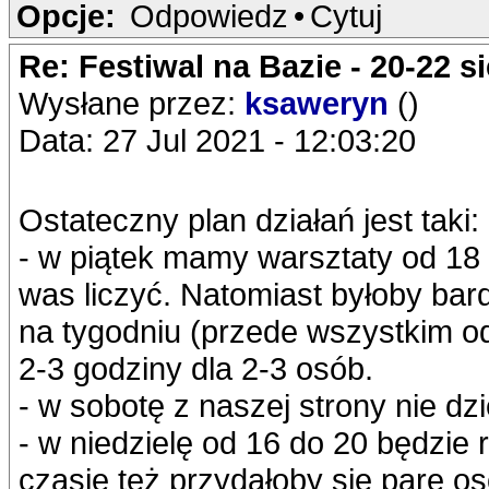
Opcje:
Odpowiedz
•
Cytuj
Re: Festiwal na Bazie - 20-22 s
Wysłane przez:
ksaweryn
()
Data: 27 Jul 2021 - 12:03:20
Ostateczny plan działań jest taki:
- w piątek mamy warsztaty od 18
was liczyć. Natomiast byłoby bar
na tygodniu (przede wszystkim od
2-3 godziny dla 2-3 osób.
- w sobotę z naszej strony nie dz
- w niedzielę od 16 do 20 będzie 
czasie też przydałoby się parę os