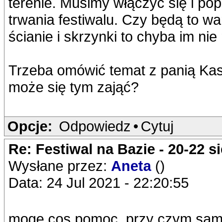
terenie. Musimy włączyć się i po
trwania festiwalu. Czy będą to wa
ścianie i skrzynki to chyba im nie 
Trzeba omówić temat z panią Kasi
może się tym zająć?
Opcje:
Odpowiedz
•
Cytuj
Re: Festiwal na Bazie - 20-22 s
Wysłane przez:
Aneta
()
Data: 24 Jul 2021 - 22:20:55
mogę cos pomoc, przy czym sama 