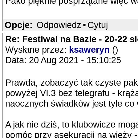
Pako pięknie posprzątane więc w
Opcje:
Odpowiedz
•
Cytuj
Re: Festiwal na Bazie - 20-22 s
Wysłane przez:
ksaweryn
()
Data: 20 Aug 2021 - 15:10:25
Prawda, zobaczyć tak czyste pak
powyżej VI.3 bez telegrafu - krąż
naocznych świadków jest tyle co
A jak nie dziś, to klubowicze mo
pomóc przy asekuracji na wieży -