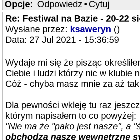
Opcje:
Odpowiedz
•
Cytuj
Re: Festiwal na Bazie - 20-22 s
Wysłane przez:
ksaweryn
()
Data: 27 Jul 2021 - 15:36:59
Wydaje mi się że pisząc określił
Ciebie i ludzi którzy nic w klubie 
Cóż - chyba masz mnie za aż tak
Dla pewności wkleję tu raz jeszcz
którym napisałem to co powyżej:
"Nie ma że "pako jest nasze", a "
obchodzą nasze wewnętrzne sy