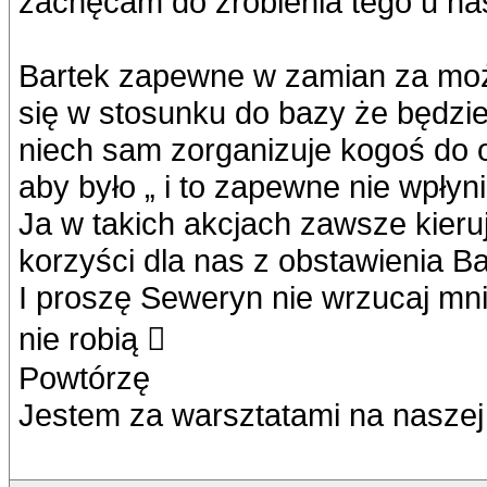
zachęcam do zrobienia tego u na
Bartek zapewne w zamian za moż
się w stosunku do bazy że będzie
niech sam zorganizuje kogoś do ob
aby było „ i to zapewne nie wpły
Ja w takich akcjach zawsze kieruj
korzyści dla nas z obstawienia Ba
I proszę Seweryn nie wrzucaj mni
nie robią 
Powtórzę
Jestem za warsztatami na naszej 