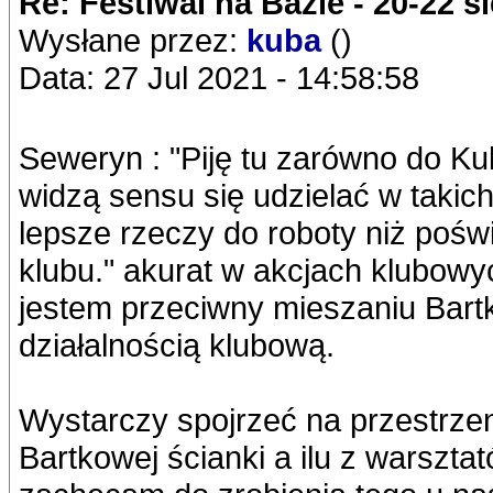
Re: Festiwal na Bazie - 20-22 s
Wysłane przez:
kuba
()
Data: 27 Jul 2021 - 14:58:58
Seweryn : "Piję tu zarówno do Kub
widzą sensu się udzielać w takic
lepsze rzeczy do roboty niż pośw
klubu." akurat w akcjach klubowych
jestem przeciwny mieszaniu Ba
działalnością klubową.
Wystarczy spojrzeć na przestrzeni 
Bartkowej ścianki a ilu z warszta