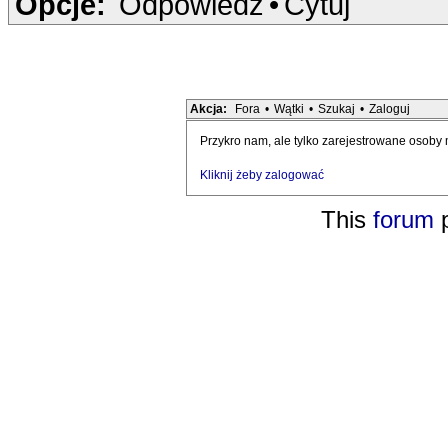
Opcje:
Odpowiedz
•
Cytuj
Akcja:
Fora
•
Wątki
•
Szukaj
•
Zaloguj
Przykro nam, ale tylko zarejestrowane osoby
Kliknij żeby zalogować
This
forum
p