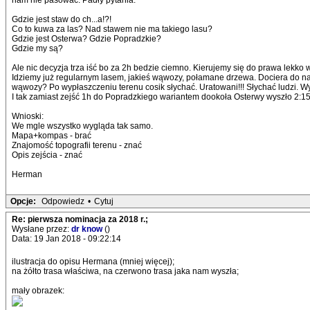
nam nie pasować. Padły pytania:
Gdzie jest staw do ch...a!?!
Co to kuwa za las? Nad stawem nie ma takiego lasu?
Gdzie jest Osterwa? Gdzie Popradzkie?
Gdzie my są?
Ale nic decyzja trza iść bo za 2h bedzie ciemno. Kierujemy się do prawa lekko 
Idziemy już regularnym lasem, jakieś wąwozy, połamane drzewa. Dociera do nas 
wąwozy? Po wypłaszczeniu terenu cosik słychać. Uratowani!!! Słychać ludzi. 
I tak zamiast zejść 1h do Popradzkiego wariantem dookoła Osterwy wyszło 2:15
Wnioski:
We mgle wszystko wygląda tak samo.
Mapa+kompas - brać
Znajomość topografii terenu - znać
Opis zejścia - znać
Herman
Opcje:
Odpowiedz
•
Cytuj
Re: pierwsza nominacja za 2018 r.;
Wysłane przez:
dr know
()
Data: 19 Jan 2018 - 09:22:14
ilustracja do opisu Hermana (mniej więcej);
na żółto trasa właściwa, na czerwono trasa jaka nam wyszła;
mały obrazek: