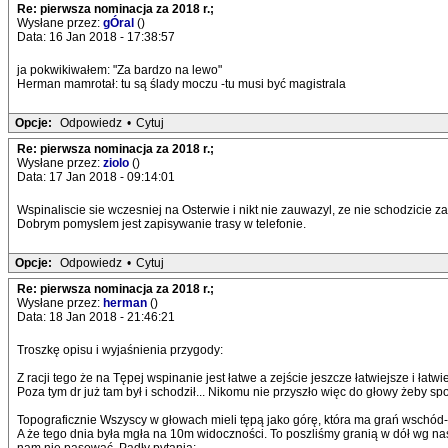
Re: pierwsza nominacja za 2018 r.;
Wysłane przez:
gÓral
()
Data: 16 Jan 2018 - 17:38:57
ja pokwikiwałem: "Za bardzo na lewo"
Herman mamrotał: tu są ślady moczu -tu musi być magistrala
Opcje:
Odpowiedz
•
Cytuj
Re: pierwsza nominacja za 2018 r.;
Wysłane przez:
ziolo
()
Data: 17 Jan 2018 - 09:14:01
Wspinaliscie sie wczesniej na Osterwie i nikt nie zauwazyl, ze nie schodzicie
Dobrym pomyslem jest zapisywanie trasy w telefonie.
Opcje:
Odpowiedz
•
Cytuj
Re: pierwsza nominacja za 2018 r.;
Wysłane przez:
herman
()
Data: 18 Jan 2018 - 21:46:21
Troszkę opisu i wyjaśnienia przygody:
Z racji tego że na Tępej wspinanie jest łatwe a zejście jeszcze łatwiejsze i łatw
Poza tym dr już tam był i schodził... Nikomu nie przyszło więc do głowy żeby spo
Topograficznie Wszyscy w głowach mieli tępą jako górę, która ma grań wschód-
A że tego dnia była mgła na 10m widoczności. To poszliśmy granią w dół wg na