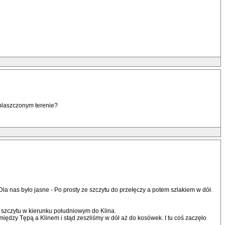
yplaszczonym terenie?
. Dla nas było jasne - Po prosty ze szczytu do przełęczy a potem szlakiem w dół.
 szczytu w kierunku południowym do Klina.
iędzy Tępą a Klinem i stąd zeszliśmy w dół aż do kosówek. I tu coś zaczęło