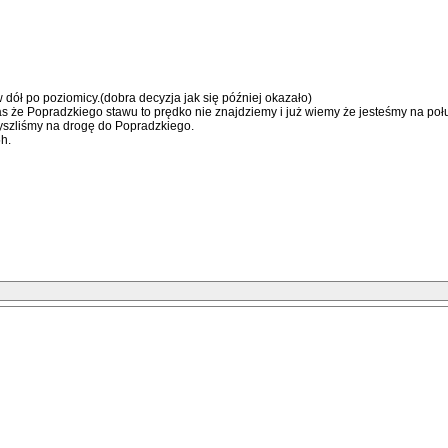
w dół po poziomicy.(dobra decyzja jak się później okazało)
że Popradzkiego stawu to prędko nie znajdziemy i już wiemy że jesteśmy na południ
Wyszliśmy na drogę do Popradzkiego.
h.