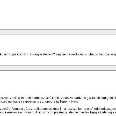
 zakosami tym szerokim stromym zlebem? Zejscie na okolo jest chyba po bardziej w
iejszych zejść w tatrach trudno szukać to nikt z nas za bardzo się w to nie zagłębiał
jrzeć na mapę i zapoznać się z topografią Tępej. - błąd.
zachód. A ona ta góra zrobiła nam psikusa i ma jeszcze jedną grań odchodzącą ze
s w kierunku zachodnim, doszliśmy do przełęczy ale nie między Tępą a Osterwą a m