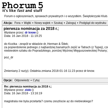
Forum o ogłoszeniach, sprawach prywatnych i o wszystkim. Świętokrzyski Klub
Akcja:
Fora
•
Wątki
•
Nowy wątek
•
Szukaj
•
Zaloguj
•
Podgląd do wydruku
pierwsza nominacja za 2018 r.;
Wysłane przez:
dr know
()
Data: 16 Jan 2018 - 11:19:25
do Kozika - zespół w składzie dr, Herman & Śitek;
za popierdolenie jednego z najbardziej banalnych zejść w Tatrach (z Tępej), 
niebieskim szlaku do Popradzkiego, poniżej Wyżniej Mięguszowieckiej Polany;
poz_dr
Zmieniany 2 raz(y). Ostatnia zmiana 2018-01-16 11:23 przez dr know.
Opcje:
Odpowiedz
•
Cytuj
Re: pierwsza nominacja za 2018 r.;
Wysłane przez:
ziolo
()
Data: 16 Jan 2018 - 13:16:19
magistrala nie byla przetarta? czemu zeszliscie az do niebieskiego?