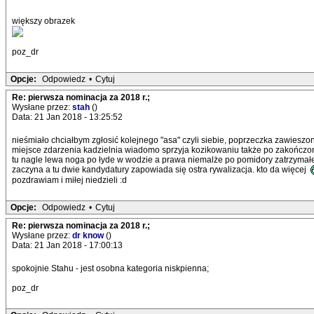
większy obrazek
poz_dr
Opcje:
Odpowiedz
•
Cytuj
Re: pierwsza nominacja za 2018 r.;
Wysłane przez:
stah
()
Data: 21 Jan 2018 - 13:25:52
nieśmiało chciałbym zgłosić kolejnego "asa" czyli siebie, poprzeczka zawieszo
miejsce zdarzenia kadzielnia wiadomo sprzyja kozikowaniu także po zakończon
tu nagle lewa noga po łyde w wodzie a prawa niemalże po pomidory zatrzymałem s
zaczyna a tu dwie kandydatury zapowiada się ostra rywalizacja. kto da więcej
pozdrawiam i miłej niedzieli :d
Opcje:
Odpowiedz
•
Cytuj
Re: pierwsza nominacja za 2018 r.;
Wysłane przez:
dr know
()
Data: 21 Jan 2018 - 17:00:13
spokojnie Stahu - jest osobna kategoria niskpienna;
poz_dr