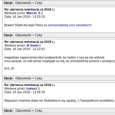
Opcje:
Odpowiedz
•
Cytuj
Re: pierwsza nominacja za 2018 r.;
Wysłane przez:
Marcin_S
()
Data: 16 Jan 2018 - 13:20:10
Brawo! 50pkt dla tego Pana za
samopodjebkę przy świadkach!
Opcje:
Odpowiedz
•
Cytuj
Re: pierwsza nominacja za 2018 r.;
Wysłane przez:
dr know
()
Data: 16 Jan 2018 - 13:22:03
magistralę najwyraźniej ktoś podpierdolił, bo żaden z nas jej nie widział;
inna sprawa, że nikt sienie rozglądał za nią, bo schodziliśmy przecie z przełęcz
poz_dr
Opcje:
Odpowiedz
•
Cytuj
Re: pierwsza nominacja za 2018 r.;
Wysłane przez:
Łukasz
()
Data: 16 Jan 2018 - 13:58:29
Wypuścić chamów dalej niż Stokówka to się zgubią ;-) Topograficzni analfabeci 
Opcje:
Odpowiedz
•
Cytuj