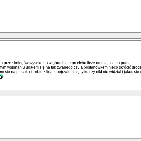
na przez kolegów wysoko bo w górach ale po cichu liczę na miejsce na pudle...
ym wspinaniu udałem się na tak zwanego czuja postanowiłem nieco skrócić drogę 
ie na plecaku i torbie z liną, obejrzałem się tylko czy nikt nie widział i jakoś s