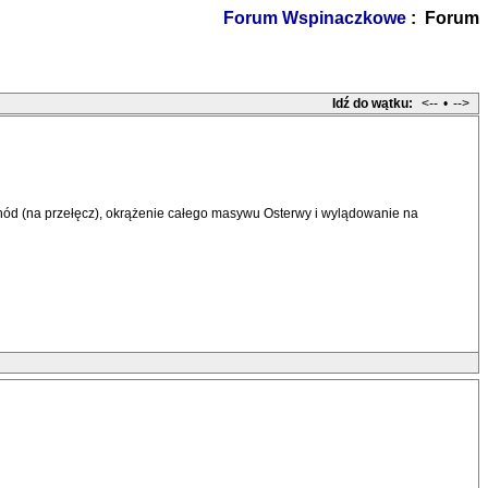
Forum Wspinaczkowe
: Forum
Idź do wątku:
<--
•
-->
achód (na przełęcz), okrążenie całego masywu Osterwy i wylądowanie na