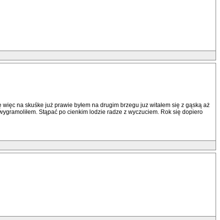
więc na skuśke już prawie byłem na drugim brzegu juz witałem się z gąską aż
ię wygramoliłem. Stąpać po cienkim lodzie radze z wyczuciem. Rok się dopiero