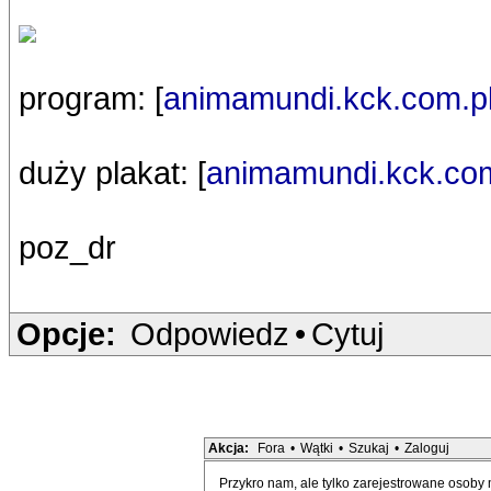
program: [
animamundi.kck.com.p
duży plakat: [
animamundi.kck.com
poz_dr
Opcje:
Odpowiedz
•
Cytuj
Akcja:
Fora
•
Wątki
•
Szukaj
•
Zaloguj
Przykro nam, ale tylko zarejestrowane osoby