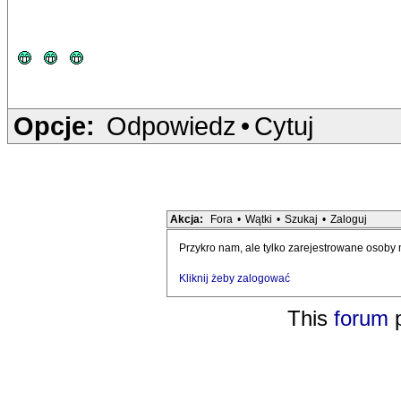
Opcje:
Odpowiedz
•
Cytuj
Akcja:
Fora
•
Wątki
•
Szukaj
•
Zaloguj
Przykro nam, ale tylko zarejestrowane osoby
Kliknij żeby zalogować
This
forum
p