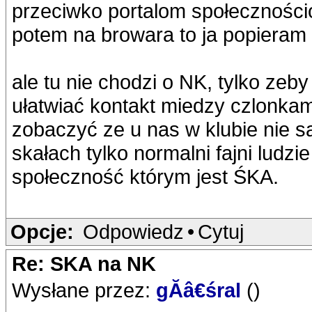
przeciwko portalom społecznościo
potem na browara to ja popieram b
ale tu nie chodzi o NK, tylko zeby
ułatwiać kontakt miedzy czlonkam
zobaczyć ze u nas w klubie nie s
skałach tylko normalni fajni ludz
społeczność którym jest ŚKA.
Opcje:
Odpowiedz
•
Cytuj
Re: SKA na NK
Wysłane przez:
gĂâ€śral
()