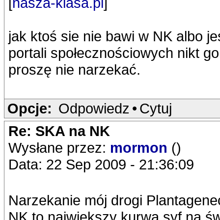
[
nasza-klasa.pl
]
jak ktoś sie nie bawi w NK albo je
portali społecznościowych nikt go
proszę nie narzekać.
Opcje:
Odpowiedz
•
Cytuj
Re: SKA na NK
Wysłane przez:
mormon
()
Data: 22 Sep 2009 - 21:36:09
Narzekanie mój drogi Plantagenec
NK to największy kurwa syf na św