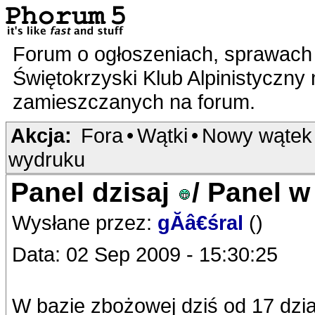
Forum o ogłoszeniach, sprawach 
Świętokrzyski Klub Alpinistyczny
zamieszczanych na forum.
Akcja:
Fora
•
Wątki
•
Nowy wątek
wydruku
Panel dzisaj
/ Panel 
Wysłane przez:
gĂâ€śral
()
Data: 02 Sep 2009 - 15:30:25
W bazie zbożowej dziś od 17 dzi