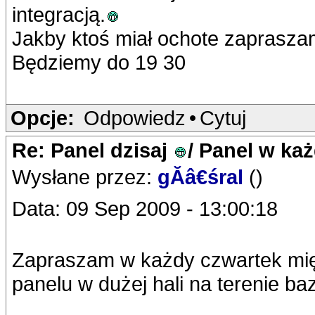
integracją.
Jakby ktoś miał ochote zaprasz
Będziemy do 19 30
Opcje:
Odpowiedz
•
Cytuj
Re: Panel dzisaj
/ Panel w ka
Wysłane przez:
gĂâ€śral
()
Data: 09 Sep 2009 - 13:00:18
Zapraszam w każdy czwartek międ
panelu w dużej hali na terenie ba