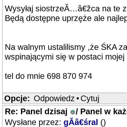
Wysyłaj siostrzeĂ…â€žca na te zaj
Będą dostępne uprzęże ale najlep
Na walnym ustalilismy ,że ŚKA z
wspinającymi się w postaci mojej
tel do mnie 698 870 974
Opcje:
Odpowiedz
•
Cytuj
Re: Panel dzisaj
/ Panel w ka
Wysłane przez:
gĂâ€śral
()