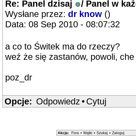
Re: Panel dzisaj
/ Panel w ka
Wysłane przez:
dr know
()
Data: 08 Sep 2010 - 08:07:32
a co to Świtek ma do rzeczy?
weź że się zastanów, powoli, che
poz_dr
Opcje:
Odpowiedz
•
Cytuj
Akcja:
Fora
•
Wątki
•
Szukaj
•
Zaloguj