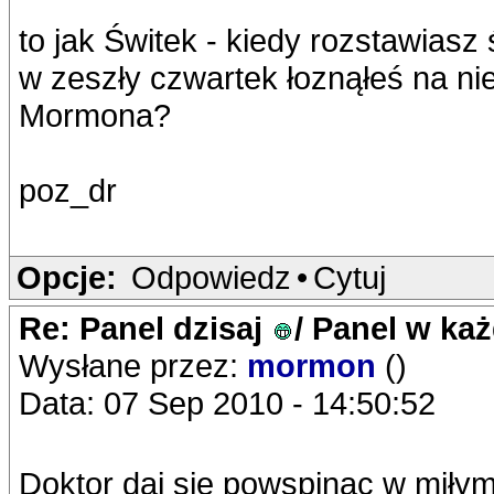
to jak Świtek - kiedy rozstawiasz
w zeszły czwartek łoznąłeś na ni
Mormona?
poz_dr
Opcje:
Odpowiedz
•
Cytuj
Re: Panel dzisaj
/ Panel w ka
Wysłane przez:
mormon
()
Data: 07 Sep 2010 - 14:50:52
Doktor daj się powspinac w miłym 