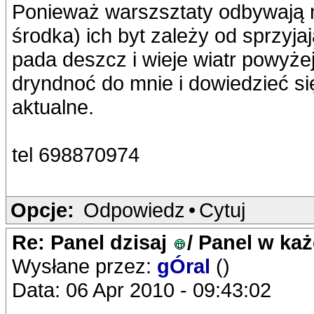
Ponieważ warszsztaty odbywają n
środka) ich byt zależy od sprzy
pada deszcz i wieje wiatr powyże
dryndnoć do mnie i dowiedzieć si
aktualne.
tel 698870974
Opcje:
Odpowiedz
•
Cytuj
Re: Panel dzisaj
/ Panel w ka
Wysłane przez:
gÓral
()
Data: 06 Apr 2010 - 09:43:02