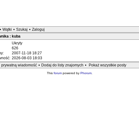
•
Wątki
•
Szukaj
•
Zaloguj
wnika : kuba
Ukryty
626
ny:
2007-11-18 18:27
ywność:
2026-08-03 18:03
j prywatną wiadomość
•
Dodaj do listy znajomych
•
Pokaż wszystkie posty
This
forum
powered by
Phorum
.