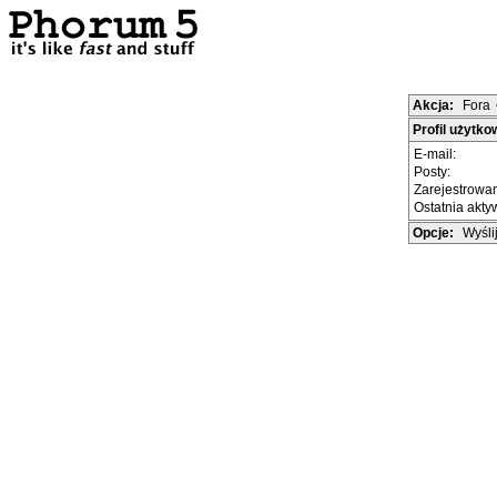
Akcja:
Fora
Profil użytko
E-mail:
Posty:
Zarejestrowa
Ostatnia akt
Opcje:
Wyśli