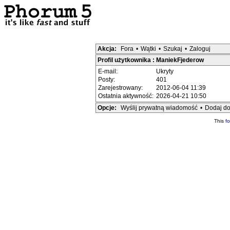
Akcja:
Fora
•
Wątki
•
Szukaj
•
Zaloguj
Profil użytkownika : ManiekFjederow
E-mail:
Ukryty
Posty:
401
Zarejestrowany:
2012-06-04 11:39
Ostatnia aktywność:
2026-04-21 10:50
Opcje:
Wyślij prywatną wiadomość
•
Dodaj do
This
f