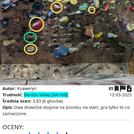
P
Autor:
Ksaweryn
85
Trudność:
Bardzo łatwy [6A+/6B]
12-03-2025
Średnia ocen:
3.83 (6 głosów)
Opis:
Dwa dowolne stopnie na pioniku na start, gra tylko to co
zaznaczone.
OCENY: