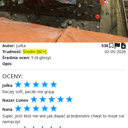
P
Autor:
Julka
538
Trudność:
Średni [6C+]
02-05-2026
Średnia ocen:
5 (4 głosy)
Opis:
OCENY:
★
★
★
★
★
★
★
★
★
★
★
★
★
★
★
Julka
Raczej soft, paczki nie grają
★
★
★
★
★
★
★
★
★
★
★
★
★
★
★
Nazar Lunov
★
★
★
★
★
★
★
★
★
★
★
★
★
★
★
Nata
Super, jesli ktoś nie wie jak złapać przedostatni chwyt to moze sie
namęczyć