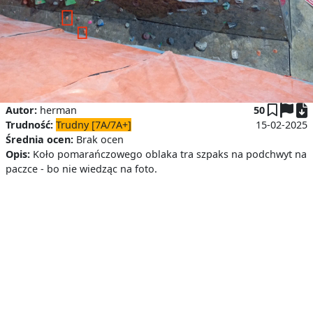
P
Autor:
herman
50
Trudność:
Trudny [7A/7A+]
15-02-2025
Średnia ocen:
Brak ocen
Opis:
Koło pomarańczowego oblaka tra szpaks na podchwyt na
paczce - bo nie wiedząc na foto.