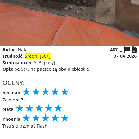
P
Autor:
Nata
487
Trudność:
Średni [6C+]
07-04-2026
Średnia ocen:
5 (3 głosy)
Opis:
6c/6c+, na paczce są oba niebieskie
OCENY:
★
★
★
★
★
★
★
★
★
★
★
★
★
★
★
herman
7a moze 7a+
★
★
★
★
★
★
★
★
★
★
★
★
★
★
★
Nata
★
★
★
★
★
★
★
★
★
★
★
★
★
★
★
Phoenix
Trza się trzymać Flash