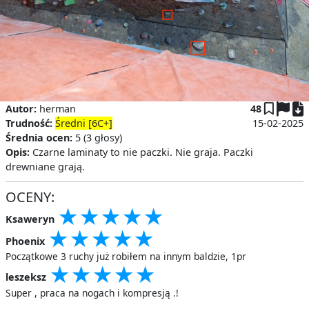
P
Autor:
herman
48
Trudność:
Średni [6C+]
15-02-2025
Średnia ocen:
5 (3 głosy)
Opis:
Czarne laminaty to nie paczki. Nie graja. Paczki
drewniane grają.
OCENY:
★
★
★
★
★
★
★
★
★
★
★
★
★
★
★
Ksaweryn
★
★
★
★
★
★
★
★
★
★
★
★
★
★
★
Phoenix
Początkowe 3 ruchy już robiłem na innym baldzie, 1pr
★
★
★
★
★
★
★
★
★
★
★
★
★
★
★
leszeksz
Super , praca na nogach i kompresją .!