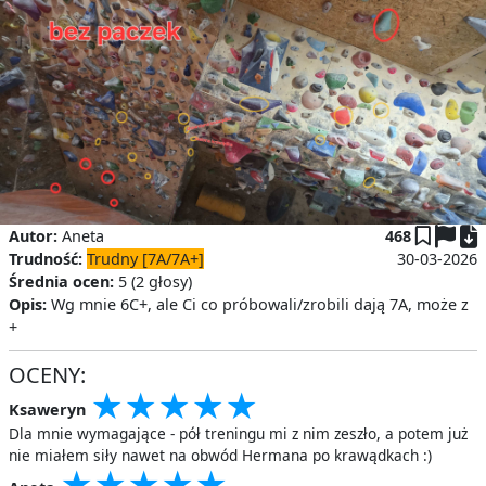
P
Autor:
Aneta
468
Trudność:
Trudny [7A/7A+]
30-03-2026
Średnia ocen:
5 (2 głosy)
Opis:
Wg mnie 6C+, ale Ci co próbowali/zrobili dają 7A, może z
+
OCENY:
★
★
★
★
★
★
★
★
★
★
★
★
★
★
★
Ksaweryn
Dla mnie wymagające - pół treningu mi z nim zeszło, a potem już
nie miałem siły nawet na obwód Hermana po krawądkach :)
★
★
★
★
★
★
★
★
★
★
★
★
★
★
★