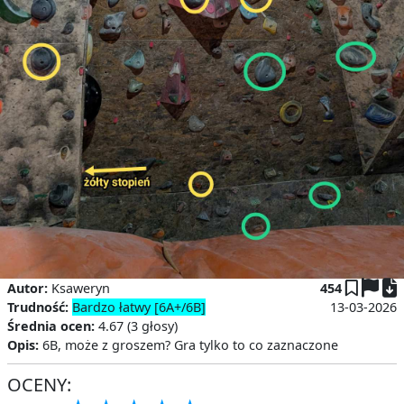
P
Autor:
Ksaweryn
454
Trudność:
Bardzo łatwy [6A+/6B]
13-03-2026
Średnia ocen:
4.67 (3 głosy)
Opis:
6B, może z groszem? Gra tylko to co zaznaczone
OCENY: