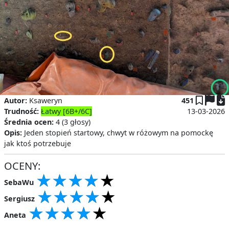
P
Autor:
Ksaweryn
451
Trudność:
Łatwy [6B+/6C]
13-03-2026
Średnia ocen:
4 (3 głosy)
Opis:
Jeden stopień startowy, chwyt w różowym na pomockę
jak ktoś potrzebuje
OCENY:
★
★
★
★
★
★
★
★
★
★
★
★
★
★
★
SebaWu
★
★
★
★
★
★
★
★
★
★
★
★
★
★
★
Sergiusz
★
★
★
★
★
★
★
★
★
★
★
★
★
★
★
Aneta