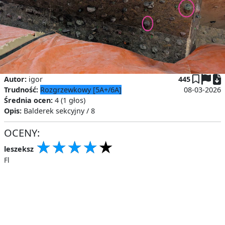
P
Autor:
igor
445
Trudność:
Rozgrzewkowy [5A+/6A]
08-03-2026
Średnia ocen:
4 (1 głos)
Opis:
Balderek sekcyjny / 8
OCENY:
★
★
★
★
★
★
★
★
★
★
★
★
★
★
★
leszeksz
Fl