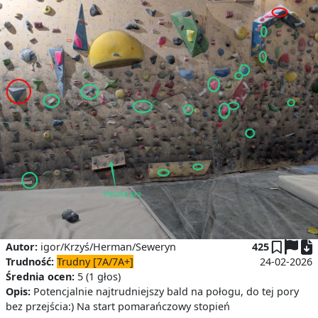
P
Autor:
igor/Krzyś/Herman/Seweryn
425
Trudność:
Trudny [7A/7A+]
24-02-2026
Średnia ocen:
5 (1 głos)
Opis:
Potencjalnie najtrudniejszy bald na połogu, do tej pory
bez przejścia:) Na start pomarańczowy stopień