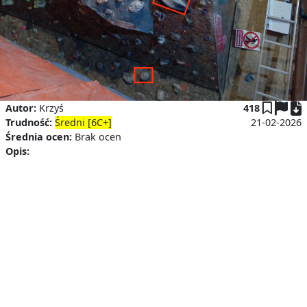
P
Autor:
Krzyś
418
Trudność:
Średni [6C+]
21-02-2026
Średnia ocen:
Brak ocen
Opis: