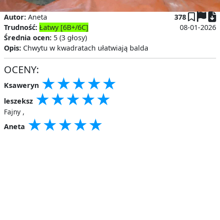
P
Autor:
Aneta
378
Trudność:
Łatwy [6B+/6C]
08-01-2026
Średnia ocen:
5 (3 głosy)
Opis:
Chwytu w kwadratach ułatwiają balda
OCENY:
★
★
★
★
★
★
★
★
★
★
★
★
★
★
★
Ksaweryn
★
★
★
★
★
★
★
★
★
★
★
★
★
★
★
leszeksz
Fajny ,
★
★
★
★
★
★
★
★
★
★
★
★
★
★
★
Aneta