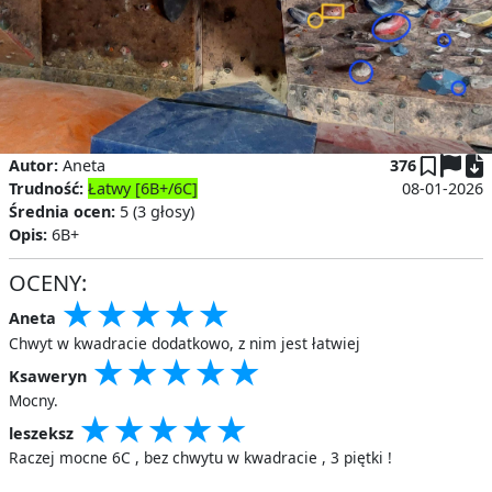
P
Autor:
Aneta
376
Trudność:
Łatwy [6B+/6C]
08-01-2026
Średnia ocen:
5 (3 głosy)
Opis:
6B+
OCENY:
★
★
★
★
★
★
★
★
★
★
★
★
★
★
★
Aneta
Chwyt w kwadracie dodatkowo, z nim jest łatwiej
★
★
★
★
★
★
★
★
★
★
★
★
★
★
★
Ksaweryn
Mocny.
★
★
★
★
★
★
★
★
★
★
★
★
★
★
★
leszeksz
Raczej mocne 6C , bez chwytu w kwadracie , 3 piętki !